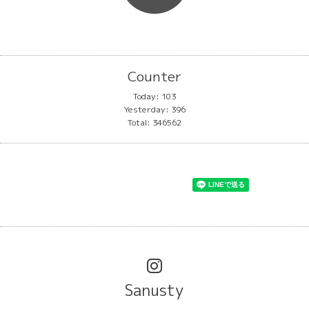
Counter
Today:
103
Yesterday:
396
Total:
346562
Sanusty