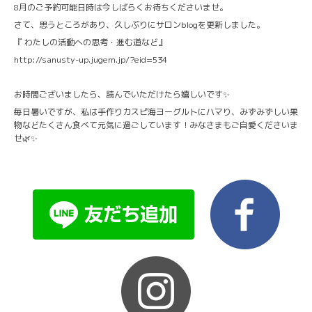
8月のご予約可能日時は今しばらくお待ちくださいませ。
さて、思うところがあり、久しぶりにサロンblogを更新しました。
『 わたしの活動への思考・進む道など』
http://sanusty-up.jugem.jp/?eid=534
お時間ございましたら、読んでいただけたら嬉しいです✨
毎日暑いですが、私は手作りカスピ海ヨーグルトにハマり、みずみずしい果
物などたくさん食べて元気に過ごしています！みなさまもご自愛くださいま
せ🌿✨