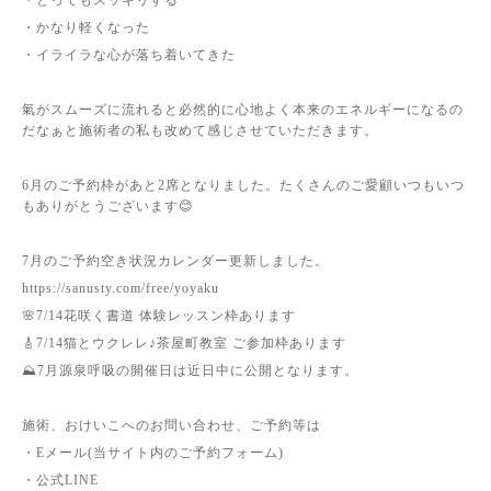
・かなり軽くなった
・イライラな心が落ち着いてきた
氣がスムーズに流れると必然的に心地よく本来のエネルギーになるの
だなぁと施術者の私も改めて感じさせていただきます。
6月のご予約枠があと2席となりました。たくさんのご愛顧いつもいつ
もありがとうございます😊
7月のご予約空き状況カレンダー更新しました。
https://sanusty.com/free/yoyaku
🌸7/14花咲く書道 体験レッスン枠あります
🎸7/14猫とウクレレ♪茶屋町教室 ご参加枠あります
⛰7月源泉呼吸の開催日は近日中に公開となります。
施術、おけいこへのお問い合わせ、ご予約等は
・Eメール(当サイト内のご予約フォーム)
・公式LINE