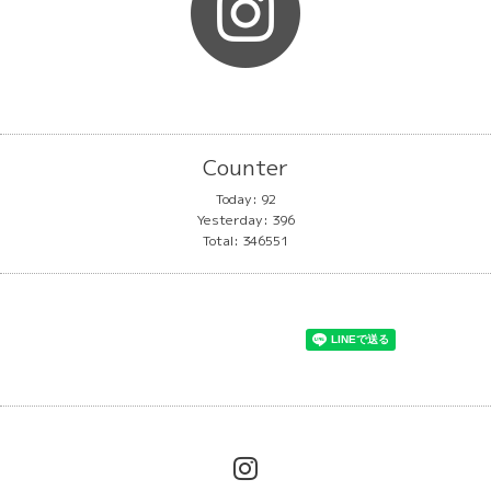
Counter
Today:
92
Yesterday:
396
Total:
346551