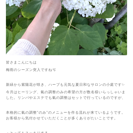
皆さまこんにちは
梅雨のシーズン突入ですね🫧
新緑から紫陽花が咲き、ハーブも元気な夏日和なサロンの小庭です✨
今月はヒーリング、氣の調整のみの希望の方が数名様いらっしゃいま
した。リンパやエステでも氣の調整はセットで行っているのですが、
本格的に氣の調整"のみ"のメニューを作る流れが来ているようです。
お客様から気付かせていただくことが多くありがたいことです。
・とってもスッキリする