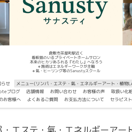
倉敷市茶屋町駅近く
看板猫のいるプライベートホームサロン
本来のヒカリあふれる『わたし』へなろう
🔹施術はエネルギーワークが主軸
🔹氣・ヒーリング等のSanustyスクール
知らせ
メニュー(リンパ・エステ・氣・エネルギーアート・植物L
noteブログ
店舗情報
お問い合わせ
お客様の声
取扱い化
のお客様へ
よくあるご質問
お支払方法について
セラピス
パ・エステ・氣・エネルギーアート