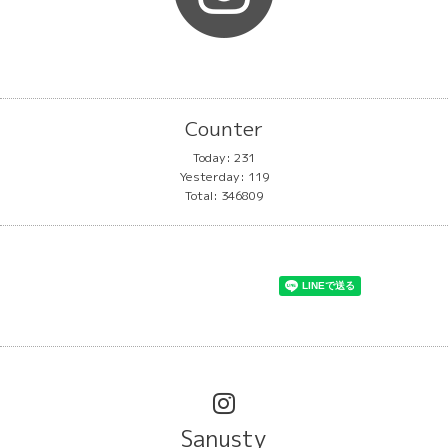
Counter
Today:
231
Yesterday:
119
Total:
346809
Sanusty