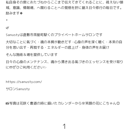
私自身その度におたづねからここまで伝えてきてくれることに，視えない領
域，意識，情報場，へ関わることへの覚悟を肝に据え日々修行の毎日です。
励みます🍀
*
🌿
Sanustyは倉敷市茶屋町駅くのプライベートホームサロンです
大切なことに氣づく・魂の本質が動きだす ･心身の声を深く聴く・本来の自
分を思い出す・再現する・エネルギーの底上げ・身体の声をお届け
そんな施術＆場を提供しています
日々の心身のメンテナンス、魂から湧き出る氣づきのエッセンスを受け取り
に🤲ぜひご利用ください✨
https://sanusty.com/
サロンSanusty
📸写真は花咲く書道の時に描いたカレンダーから🌸笑顔の花にこちゃん😊
1