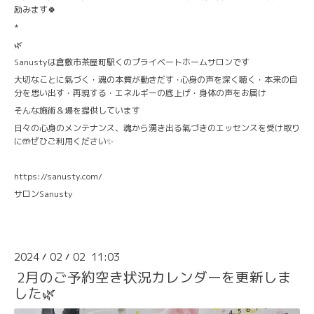
励みます🍀
*
🌿
Sanustyは倉敷市茶屋町駅くのプライベートホームサロンです
大切なことに氣づく・魂の本質が動きだす ･心身の声を深く聴く・本来の自
分を思い出す・再現する・エネルギーの底上げ・身体の声をお届け
そんな施術＆場を提供しています
日々の心身のメンテナンス、魂から湧き出る氣づきのエッセンスを受け取り
に🤲ぜひご利用ください✨
https://sanusty.com/
サロンSanusty
2024
02
02 11:03
/
/
2月のご予約空き状況カレンダーを更新しま
した🌿