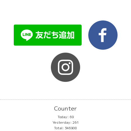
Counter
Today:
69
Yesterday:
261
Total:
346908