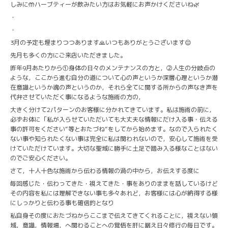
しみに🤲ハーブティーが飲みたい方はお気軽にお声かけくださいね🌿
・
・
3月の予定も埋まりつつあります🙏いつもありがとうございます😌
先月も多くの方にご来店いただきました。
昨年9月あたりから①身体の日々のメンテナンスの方と，②人生の分岐点の
ような，ここから進む自分の道について心の声というか深層心理というか潜
在意識というか魂の声というのか，それら全てに関する所からの声なき声を
代弁させていただく事になるような施術の方の，
大きく分けて2パターンのお客様に分かれてきています。私は施術の前に，
必ずお体に「私が入らせていただいても大丈夫な情報にだけ入る事・伝える
事の許可をください“等とおたづね“をしてから始めます。なので入られたく
ない事や知られたくない事は完全に私は関われないので，安心して施術を受
けていただけています。大切な聖域に勝手に土足で踏み入る様なことはない
のでご安心ください。
さて，十人十色な施術から伝わる情報の渦の中から，お伝えする度に
毎回感じた・伝わってきた・視えてきた・事をありのままを話しているけど
その内容を私には理解できない事も多々あれど，お客様には心が納得する様
にしっかりと伝わる事も確信的となり
私自身その度におたづねからここまで伝えてきてくれることに，視えない領
域，意識，情報場，へ関わることへの覚悟を肝に据え日々修行の毎日です。