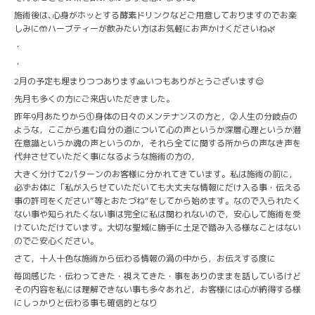
施術後は､心身がホッとする酵素ドリンクなどご用意しておりますのでお楽
しみに🤲ハーブティーが飲みたい方はお気軽にお声かけくださいね🌿
・
・
2月の予定も埋まりつつあります🙏いつもありがとうございます😌
先月も多くの方にご来店いただきました。
昨年9月あたりから①身体の日々のメンテナンスの方と，②人生の分岐点の
ような，ここから進む自分の道について心の声というか深層心理というか潜
在意識というか魂の声というのか，それら全てに関する所からの声なき声を
代弁させていただく事になるような施術の方の，
大きく分けて2パターンのお客様に分かれてきています。私は施術の前に，
必ずお体に「私が入らせていただいても大丈夫な情報にだけ入る事・伝える
事の許可をください“等とおたづね“をしてから始めます。なので入られたく
ない事や知られたくない事は完全に私は関われないので，安心して施術を受
けていただけています。大切な聖域に勝手に土足で踏み入る様なことはない
のでご安心ください。
さて，十人十色な施術から伝わる情報の渦の中から，お伝えする度に
毎回感じた・伝わってきた・視えてきた・事をありのままを話しているけど
その内容を私には理解できない事も多々あれど，お客様には心が納得する様
にしっかりと伝わる事も確信的となり