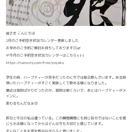
皆さま こんにちは
2月のご予約空き状況カレンダー更新しました
お早めのご予約ご検討お待ちしております🙇‍♀️🌿
🌱今月のご予約空き状況カレンダーはこちら↓↓↓
https://sanusty.com/free/yoyaku
学生の時、ハーブティーが苦手だったのに今では毎日飲んでいます。ある時
頂いたハーブティーがすごく美味しくて飲める様になりました。
最近は珈琲ばかりだったのが、珈琲は朝くらいで、あとはハーブティーがメ
インに。
変わるもんだなぁ😚
昨日と今日の私は違っている。この瞬間瞬間にも同じ自分ではないことを感
じられる様になってからはどんな今も大切だと感じています。
そんなことをお茶を飲みながらふと思いました。