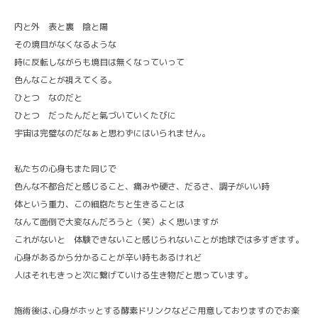
内と外 表と裏 陰と陽
その境目がなくなるような
時に反転しながらも境目は無くなっていって
色んなことが視えてくる。
ひとつ なのだと
ひとつ だったんだと氣づいていくたびに
宇宙は完璧なのだなぁと思わずにはいられません。
私たちの心身もまた同じで
色んな不都合だと感じること、痛みや硬さ、だるさ、調子がいい時
体という重力、この細胞たちと生きることは
なんて面倒で大変なんだろうと（笑）よく思いますが
これがないと 体験できないこと感じられないことが地球では多すぎます。
心身があるから分かることが辛い時もあるけれど
人はそれもきっと次に繋げていける生き物だと思っています。
施術後は､心身がホッとする酵素ドリンクなどご用意しておりますのでお楽