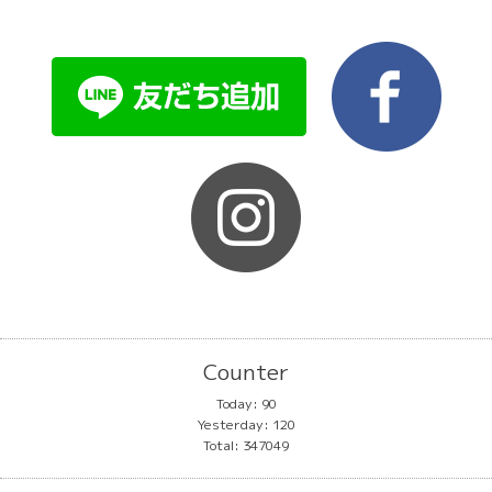
Counter
Today:
90
Yesterday:
120
Total:
347049