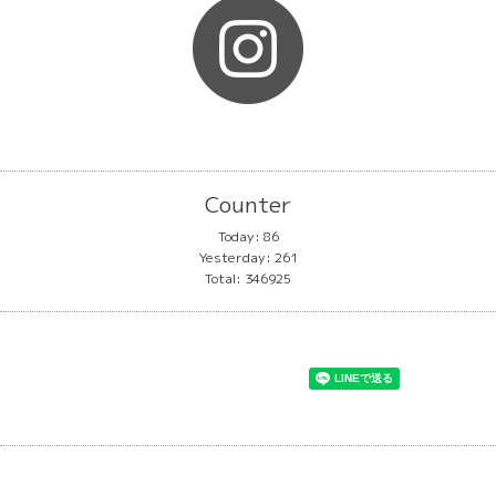
Counter
Today:
86
Yesterday:
261
Total:
346925