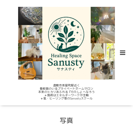
倉敷市茶屋町駅近く
看板猫のいるプライベートホームサロン
本来のヒカリあふれる『わたし』へなろう
🔹施術はエネルギーワークが主軸
🔹氣・ヒーリング等のSanustyスクール
写真