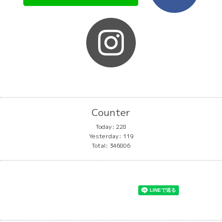
Counter
Today:
228
Yesterday:
119
Total:
346806